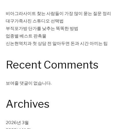
비아그라사이트 찾는 사람들이 가장 많이 묻는 질문 정리
대구가족사진 스튜디오 선택법
부직포가방 단가를 낮추는 똑똑한 방법
업종별 베스트 판촉물
신논현역치과 첫 상담 전 알아두면 돈과 시간 아끼는 팁
Recent Comments
보여줄 댓글이 없습니다.
Archives
2026년 3월