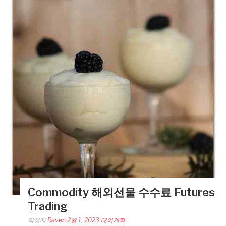
Commodity 해외선물 수수료 Futures
Trading
작성자
Raven
2월 1, 2023
대여계좌