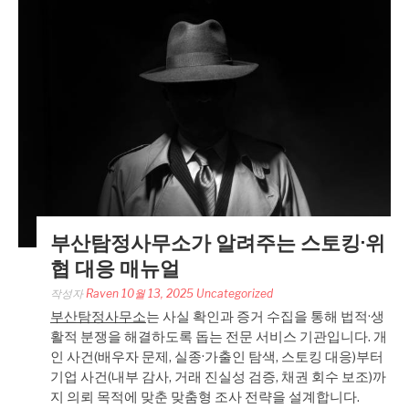
부산탐정사무소가 알려주는 스토킹·위
협 대응 매뉴얼
작성자
Raven
10월 13, 2025
Uncategorized
부산탐정사무소
는 사실 확인과 증거 수집을 통해 법적·생
활적 분쟁을 해결하도록 돕는 전문 서비스 기관입니다. 개
인 사건(배우자 문제, 실종·가출인 탐색, 스토킹 대응)부터
기업 사건(내부 감사, 거래 진실성 검증, 채권 회수 보조)까
지 의뢰 목적에 맞춘 맞춤형 조사 전략을 설계합니다.