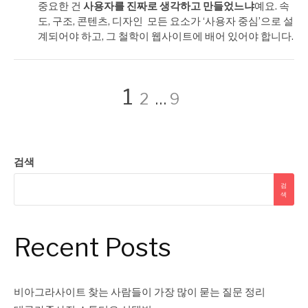
중요한 건
사용자를 진짜로 생각하고 만들었느냐
예요. 속
도, 구조, 콘텐츠, 디자인 모든 요소가 ‘사용자 중심’으로 설
계되어야 하고, 그 철학이 웹사이트에 배어 있어야 합니다.
글
페
페
페
1
2
…
9
이
이
이
페
지
지
지
검색
이
검
색
지
Recent Posts
매
비아그라사이트 찾는 사람들이 가장 많이 묻는 질문 정리