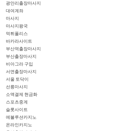
광안리출장마사지
대여계좌
마사지
마사지왕국
먹튀폴리스
바카라사이트
부산역출장마사지
부산출장마사지
비아그라 구입
서면출장마사지
서울 토닥이
선릉마사지
소액결제 현금화
스포츠중계
슬롯사이트
에볼루션카지노
온라인카지노