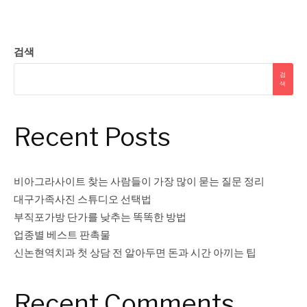
검색
검
색
Recent Posts
비아그라사이트 찾는 사람들이 가장 많이 묻는 질문 정리
대구가족사진 스튜디오 선택법
부직포가방 단가를 낮추는 똑똑한 방법
업종별 베스트 판촉물
신논현역치과 첫 상담 전 알아두면 돈과 시간 아끼는 팁
Recent Comments