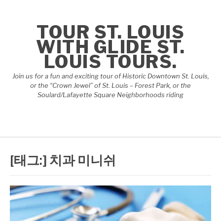
콘
텐
TOUR ST. LOUIS
츠
로
WITH GLIDE ST.
바
LOUIS TOURS.
로
가
Join us for a fun and exciting tour of Historic Downtown St. Louis,
기
or the “Crown Jewel” of St. Louis – Forest Park, or the
Soulard/Lafayette Square Neighborhoods riding
[태그:]
치과 미니쉬