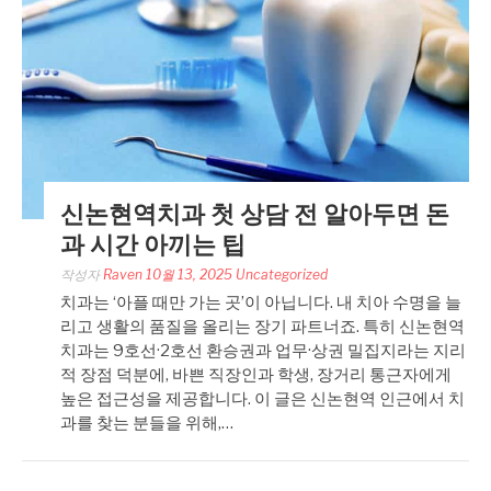
신논현역치과 첫 상담 전 알아두면 돈
과 시간 아끼는 팁
작성자
Raven
10월 13, 2025
Uncategorized
치과는 ‘아플 때만 가는 곳’이 아닙니다. 내 치아 수명을 늘
리고 생활의 품질을 올리는 장기 파트너죠. 특히 신논현역
치과는 9호선·2호선 환승권과 업무·상권 밀집지라는 지리
적 장점 덕분에, 바쁜 직장인과 학생, 장거리 통근자에게
높은 접근성을 제공합니다. 이 글은 신논현역 인근에서 치
과를 찾는 분들을 위해,…