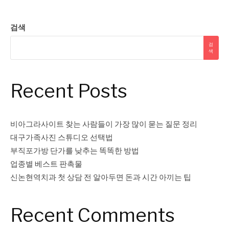
검색
검
색
Recent Posts
비아그라사이트 찾는 사람들이 가장 많이 묻는 질문 정리
대구가족사진 스튜디오 선택법
부직포가방 단가를 낮추는 똑똑한 방법
업종별 베스트 판촉물
신논현역치과 첫 상담 전 알아두면 돈과 시간 아끼는 팁
Recent Comments