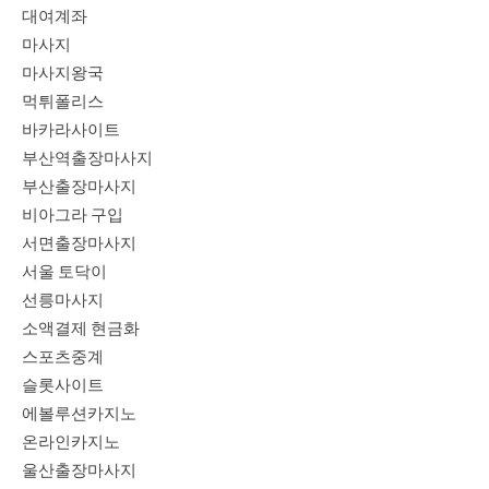
대여계좌
마사지
마사지왕국
먹튀폴리스
바카라사이트
부산역출장마사지
부산출장마사지
비아그라 구입
서면출장마사지
서울 토닥이
선릉마사지
소액결제 현금화
스포츠중계
슬롯사이트
에볼루션카지노
온라인카지노
울산출장마사지