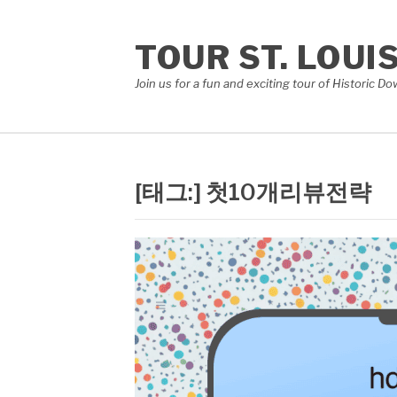
콘
텐
TOUR ST. LOUI
츠
로
Join us for a fun and exciting tour of Historic 
바
로
가
기
[태그:]
첫10개리뷰전략