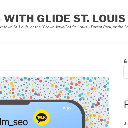
S WITH GLIDE ST. LOUIS
Downtown St. Louis, or the “Crown Jewel” of St. Louis – Forest Park, or th
검
비