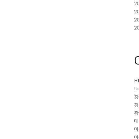
2
2
2
2
H
Un
강
경
광
대
마
마