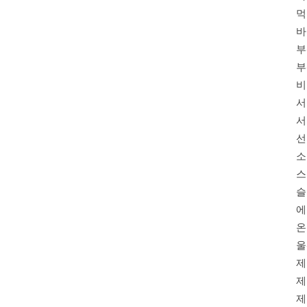
먹
바
부
부
비
서
서
선
소
스
슬
에
온
울
제
제
제