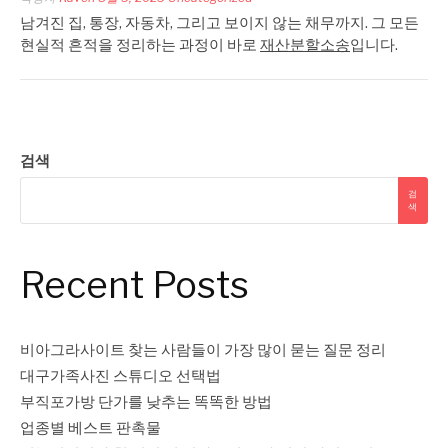
남겨진 집, 통장, 자동차, 그리고 보이지 않는 채무까지. 그 모든
현실적 흔적을 정리하는 과정이 바로
재산분할소송
입니다.
검색
검
색
Recent Posts
비아그라사이트 찾는 사람들이 가장 많이 묻는 질문 정리
대구가족사진 스튜디오 선택법
부직포가방 단가를 낮추는 똑똑한 방법
업종별 베스트 판촉물