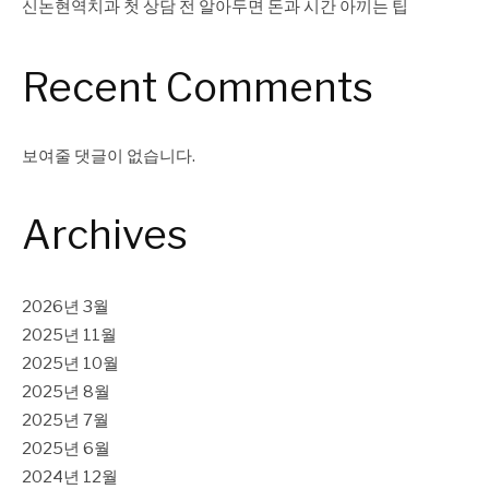
신논현역치과 첫 상담 전 알아두면 돈과 시간 아끼는 팁
Recent Comments
보여줄 댓글이 없습니다.
Archives
2026년 3월
2025년 11월
2025년 10월
2025년 8월
2025년 7월
2025년 6월
2024년 12월