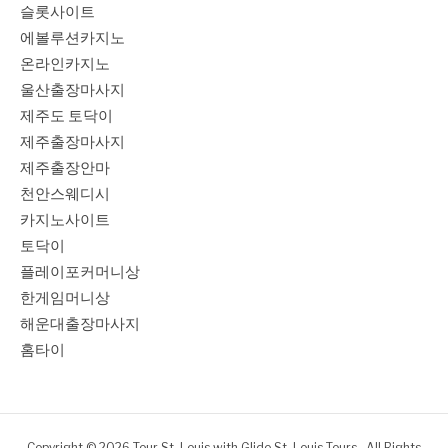
슬롯사이트
에볼루션카지노
온라인카지노
울산출장마사지
제주도 토닥이
제주출장마사지
제주출장안마
천안스웨디시
카지노사이트
토닥이
플레이포커머니상
한게임머니상
해운대출장마사지
홈타이
Copyright © 2026 Tour St. Louis with Glide St. Louis Tours.. All Rights