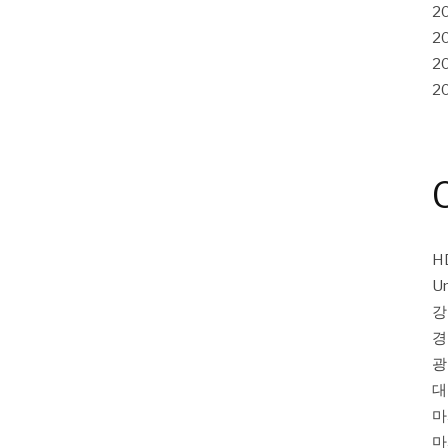
2
2
2
2
H
Un
강
경
광
대
마
마