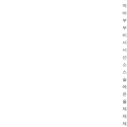
먹
바
부
부
비
서
서
선
소
스
슬
에
온
울
제
제
제