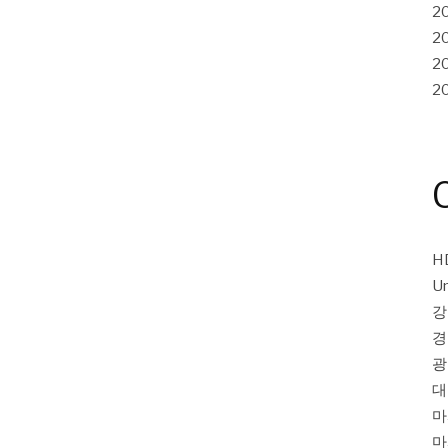
2
2
2
2
H
Un
강
경
광
대
마
마