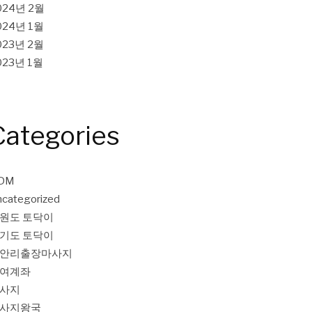
024년 2월
024년 1월
023년 2월
023년 1월
Categories
DM
categorized
원도 토닥이
기도 토닥이
안리출장마사지
여계좌
사지
사지왕국