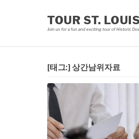
콘
텐
TOUR ST. LOUI
츠
로
Join us for a fun and exciting tour of Historic 
바
로
가
기
[태그:]
상간남위자료