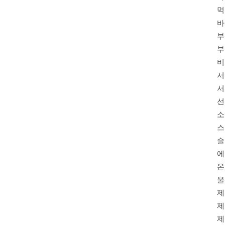
먹
바
부
부
비
서
서
선
소
스
슬
에
온
울
제
제
제