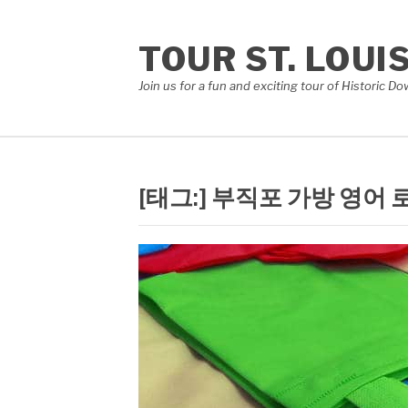
콘
텐
TOUR ST. LOUI
츠
로
Join us for a fun and exciting tour of Historic 
바
로
가
기
[태그:]
부직포 가방 영어 