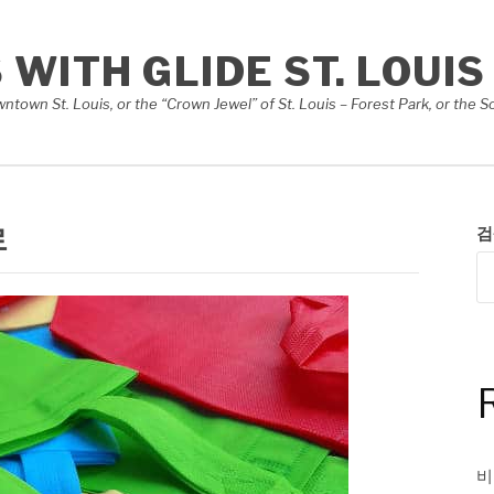
S WITH GLIDE ST. LOUIS
Downtown St. Louis, or the “Crown Jewel” of St. Louis – Forest Park, or th
로
검
비