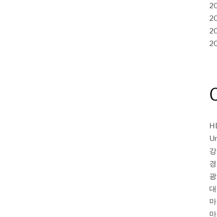
2
2
2
2
H
Un
강
경
광
대
마
마