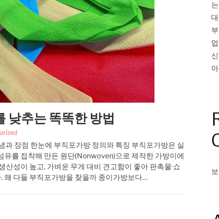
는
대
부
업
신
아
 낮추는 똑똑한 방법
orized
념과 장점 한눈에 부직포가방 정의와 특징 부직포가방은 실
섬유를 접착해 만든 원단(Nonwoven)으로 제작한 가방이에
 생산성이 높고, 가벼운 무게 대비 견고함이 좋아 판촉물·쇼
보
. 왜 다들 부직포가방을 찾을까 종이가방보다…