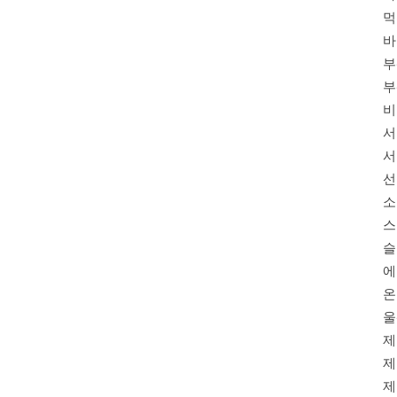
먹
바
부
부
비
서
서
선
소
스
슬
에
온
울
제
제
제