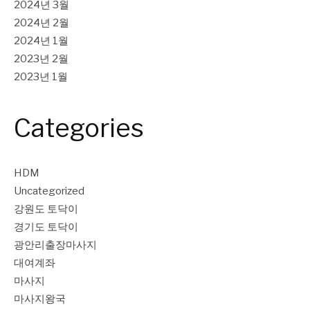
2024년 3월
2024년 2월
2024년 1월
2023년 2월
2023년 1월
Categories
HDM
Uncategorized
강원도 토닥이
경기도 토닥이
광안리출장마사지
대여계좌
마사지
마사지왕국