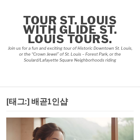
콘
텐
TOUR ST. LOUIS
츠
로
WITH GLIDE ST.
바
LOUIS TOURS.
로
가
Join us for a fun and exciting tour of Historic Downtown St. Louis,
기
or the “Crown Jewel” of St. Louis – Forest Park, or the
Soulard/Lafayette Square Neighborhoods riding
[태그:]
배곧1인샵