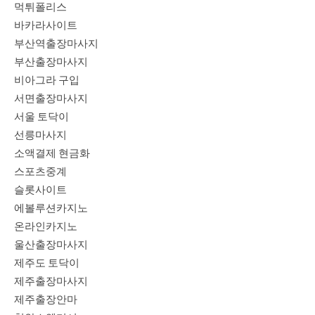
먹튀폴리스
바카라사이트
부산역출장마사지
부산출장마사지
비아그라 구입
서면출장마사지
서울 토닥이
선릉마사지
소액결제 현금화
스포츠중계
슬롯사이트
에볼루션카지노
온라인카지노
울산출장마사지
제주도 토닥이
제주출장마사지
제주출장안마