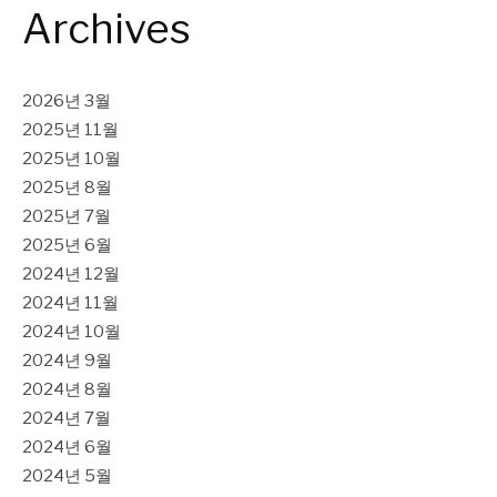
Archives
2026년 3월
2025년 11월
2025년 10월
2025년 8월
2025년 7월
2025년 6월
2024년 12월
2024년 11월
2024년 10월
2024년 9월
2024년 8월
2024년 7월
2024년 6월
2024년 5월