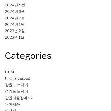
2024년 5월
2024년 3월
2024년 2월
2024년 1월
2023년 2월
2023년 1월
Categories
HDM
Uncategorized
강원도 토닥이
경기도 토닥이
광안리출장마사지
대여계좌
마사지