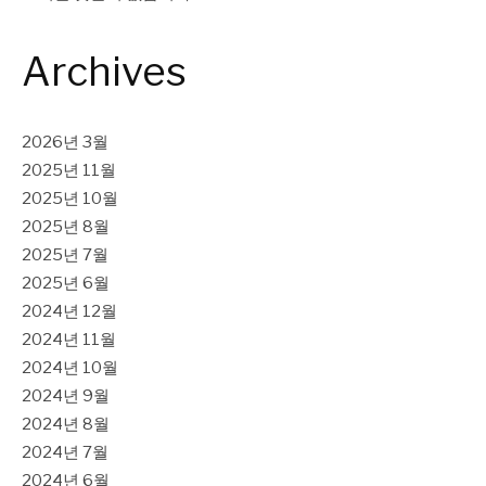
Archives
2026년 3월
2025년 11월
2025년 10월
2025년 8월
2025년 7월
2025년 6월
2024년 12월
2024년 11월
2024년 10월
2024년 9월
2024년 8월
2024년 7월
2024년 6월