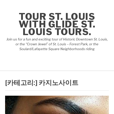
콘
텐
TOUR ST. LOUIS
츠
로
WITH GLIDE ST.
바
LOUIS TOURS.
로
가
Join us for a fun and exciting tour of Historic Downtown St. Louis,
기
or the “Crown Jewel” of St. Louis – Forest Park, or the
Soulard/Lafayette Square Neighborhoods riding
[카테고리:]
카지노사이트