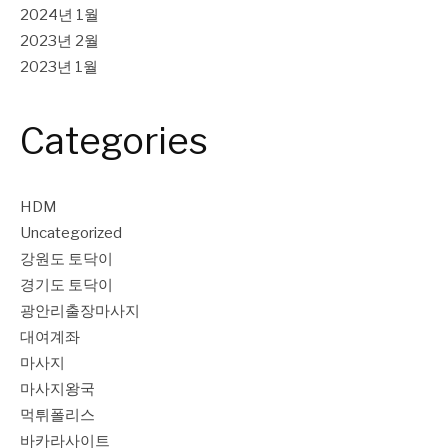
2024년 1월
2023년 2월
2023년 1월
Categories
HDM
Uncategorized
강원도 토닥이
경기도 토닥이
광안리출장마사지
대여계좌
마사지
마사지왕국
먹튀폴리스
바카라사이트