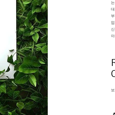
는
대
부
업
신
아
보