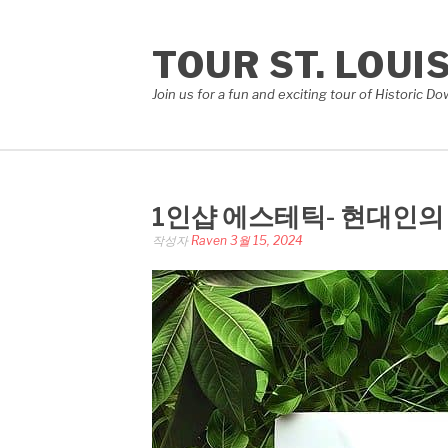
콘
텐
TOUR ST. LOUI
츠
로
Join us for a fun and exciting tour of Historic 
바
로
가
기
1인샵 에스테틱- 현대인의
작성자
Raven
3월 15, 2024