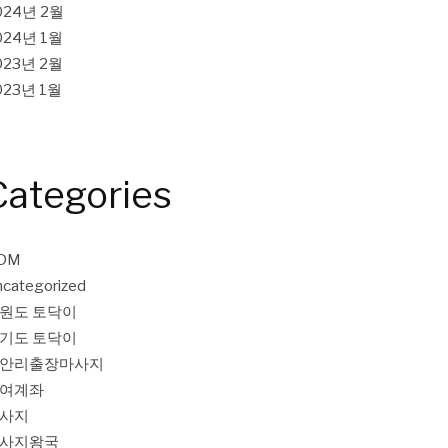
024년 2월
024년 1월
023년 2월
023년 1월
Categories
DM
categorized
원도 토닥이
기도 토닥이
안리출장마사지
여계좌
사지
사지왕국