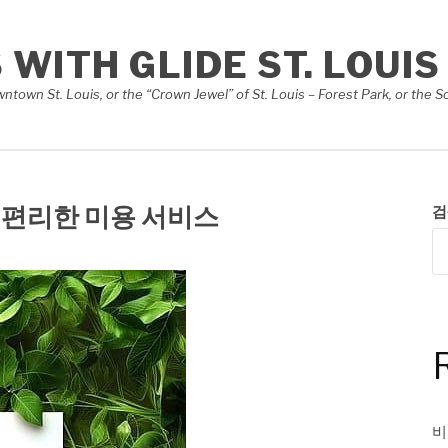
S WITH GLIDE ST. LOUIS
Downtown St. Louis, or the “Crown Jewel” of St. Louis – Forest Park, or th
 편리한 미용 서비스
검
비