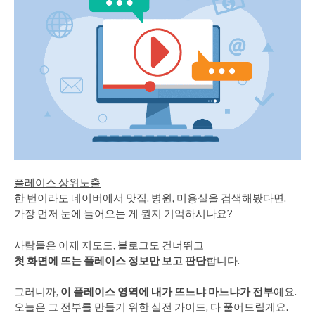
플레이스 상위노출
한 번이라도 네이버에서 맛집, 병원, 미용실을 검색해봤다면,
가장 먼저 눈에 들어오는 게 뭔지 기억하시나요?
사람들은 이제 지도도, 블로그도 건너뛰고
첫 화면에 뜨는 플레이스 정보만 보고 판단
합니다.
그러니까,
이 플레이스 영역에 내가 뜨느냐 마느냐가 전부
예요.
오늘은 그 전부를 만들기 위한 실전 가이드, 다 풀어드릴게요.