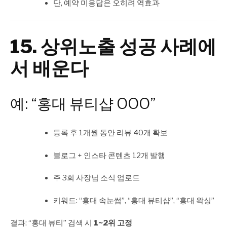
단, 예약 미응답은 오히려 역효과
15. 상위노출 성공 사례에
서 배운다
예: “홍대 뷰티샵 OOO”
등록 후 1개월 동안 리뷰 40개 확보
블로그 + 인스타 콘텐츠 12개 발행
주 3회 사장님 소식 업로드
키워드: “홍대 속눈썹”, “홍대 뷰티샵”, “홍대 왁싱”
결과: “홍대 뷰티” 검색 시
1~2위 고정