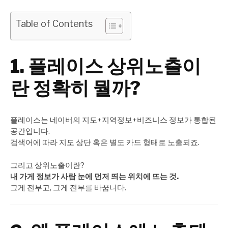
Table of Contents
1. 플레이스 상위노출이
란 정확히 뭘까?
플레이스는 네이버의 지도+지역정보+비즈니스 정보가 통합된
공간입니다.
검색어에 따라 지도 상단 혹은 별도 카드 형태로 노출되죠.
그리고 상위노출이란?
내 가게 정보가 사람 눈에 먼저 띄는 위치에 뜨는 것.
그게 전부고, 그게 전부를 바꿉니다.