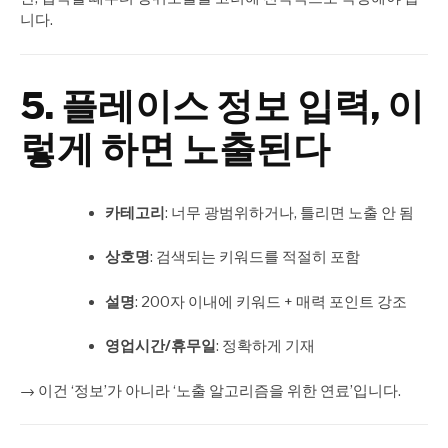
니다.
5. 플레이스 정보 입력, 이
렇게 하면 노출된다
카테고리
: 너무 광범위하거나, 틀리면 노출 안 됨
상호명
: 검색되는 키워드를 적절히 포함
설명
: 200자 이내에 키워드 + 매력 포인트 강조
영업시간/휴무일
: 정확하게 기재
→ 이건 ‘정보’가 아니라 ‘노출 알고리즘을 위한 연료’입니다.