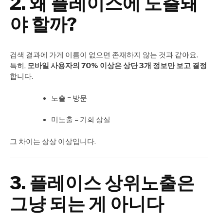
2. 왜 플레이스에 노출돼
야 할까?
검색 결과에 가게 이름이 없으면 존재하지 않는 것과 같아요.
특히,
모바일 사용자의 70% 이상은 상단 3개 정보만 보고 결정
합니다.
노출 = 방문
미노출 = 기회 상실
그 차이는 상상 이상입니다.
3. 플레이스 상위노출은
그냥 되는 게 아니다