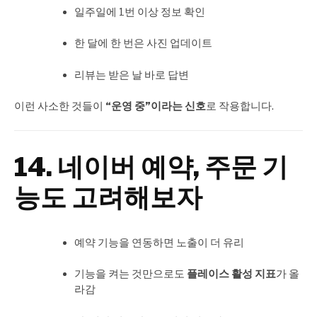
일주일에 1번 이상 정보 확인
한 달에 한 번은 사진 업데이트
리뷰는 받은 날 바로 답변
이런 사소한 것들이
“운영 중”이라는 신호
로 작용합니다.
14. 네이버 예약, 주문 기
능도 고려해보자
예약 기능을 연동하면 노출이 더 유리
기능을 켜는 것만으로도
플레이스 활성 지표
가 올
라감