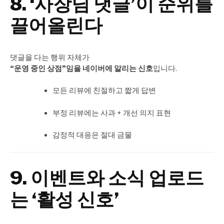
8. ‘사장님 댓글’이 순위를
끌어올린다
댓글을 다는 행위 자체가
“운영 중인 상점”임을 네이버에 알리는 신호
입니다.
모든 리뷰에 친절하고 짧게 답변
부정 리뷰에는 사과 + 개선 의지 표현
감정적 대응은 절대 금물
9. 이벤트와 소식 업로드
는 ‘활성 신호’