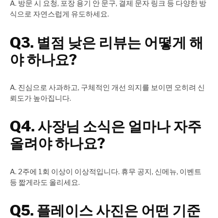
A. 방문 시 요청, 포장 용기 안 문구, 결제 문자 링크 등 다양한 방
식으로 자연스럽게 유도하세요.
Q3. 별점 낮은 리뷰는 어떻게 해
야 하나요?
A. 진심으로 사과하고, 구체적인 개선 의지를 보이면 오히려 신
뢰도가 높아집니다.
Q4. 사장님 소식은 얼마나 자주
올려야 하나요?
A. 2주에 1회 이상이 이상적입니다. 휴무 공지, 신메뉴, 이벤트
등 짧게라도 올리세요.
Q5. 플레이스 사진은 어떤 기준