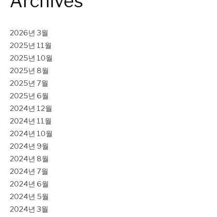
Archives
2026년 3월
2025년 11월
2025년 10월
2025년 8월
2025년 7월
2025년 6월
2024년 12월
2024년 11월
2024년 10월
2024년 9월
2024년 8월
2024년 7월
2024년 6월
2024년 5월
2024년 3월