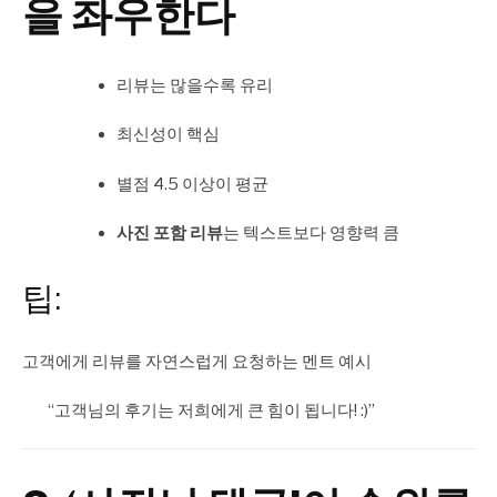
을 좌우한다
리뷰는 많을수록 유리
최신성이 핵심
별점 4.5 이상이 평균
사진 포함 리뷰
는 텍스트보다 영향력 큼
팁:
고객에게 리뷰를 자연스럽게 요청하는 멘트 예시
“고객님의 후기는 저희에게 큰 힘이 됩니다! :)”