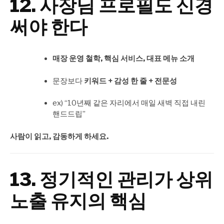
12. 사장님 프로필도 신경
써야 한다
매장 운영 철학, 핵심 서비스, 대표 메뉴 소개
문장보다
키워드 + 감성 한 줄 + 전문성
ex) “10년째 같은 자리에서 매일 새벽 직접 내린
핸드드립”
사람이 읽고, 감동하게 하세요.
13. 정기적인 관리가 상위
노출 유지의 핵심