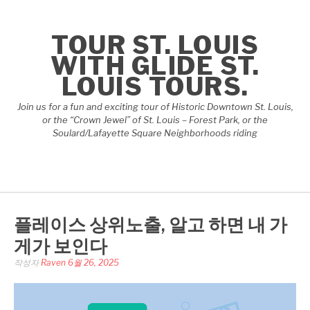
콘
텐
TOUR ST. LOUIS
츠
로
WITH GLIDE ST.
바
LOUIS TOURS.
로
가
Join us for a fun and exciting tour of Historic Downtown St. Louis,
기
or the “Crown Jewel” of St. Louis – Forest Park, or the
Soulard/Lafayette Square Neighborhoods riding
플레이스 상위노출, 알고 하면 내 가
게가 보인다
작성자
Raven
6월 26, 2025