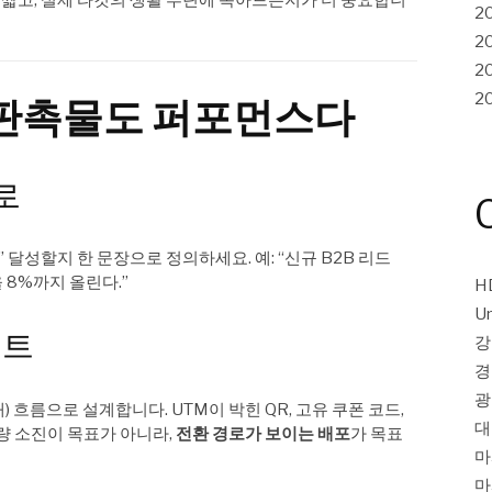
2
2
2
2
: 판촉물도 퍼포먼스다
로
 달성할지 한 문장으로 정의하세요. 예: “신규 B2B 리드
 8%까지 올린다.”
H
Un
인트
강
경
광
) 흐름으로 설계합니다. UTM이 박힌 QR, 고유 쿠폰 코드,
대
수량 소진이 목표가 아니라,
전환 경로가 보이는 배포
가 목표
마
마