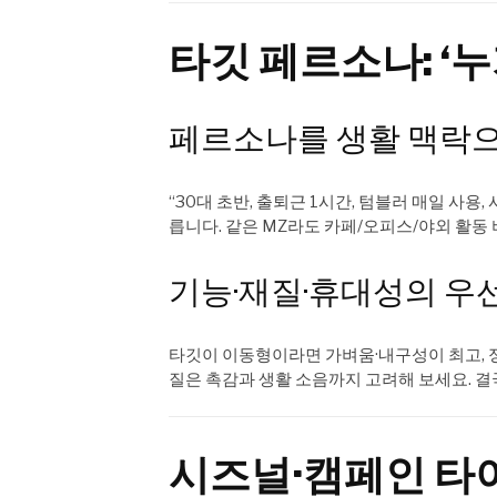
타깃 페르소나: ‘누
페르소나를 생활 맥락
“30대 초반, 출퇴근 1시간, 텀블러 매일 사용
릅니다. 같은 MZ라도 카페/오피스/야외 활동
기능·재질·휴대성의 우
타깃이 이동형이라면 가벼움·내구성이 최고, 
질은 촉감과 생활 소음까지 고려해 보세요. 결
시즈널·캠페인 타