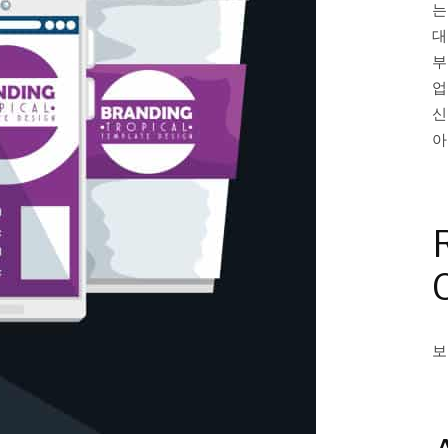
는
대
부
업
신
아
보