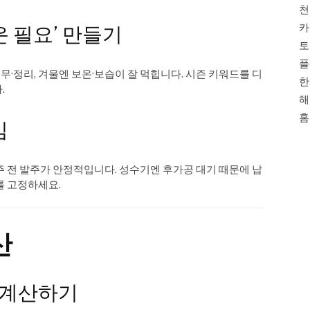
천
카
 필요’ 만들기
토
플
업무·정리, 겨울엔 보온·보습이 잘 먹힙니다. 시즌 키워드를 디
한
.
해
홈
임
4주 전 발주가 안정적입니다. 성수기엔 후가공 대기 때문에 납
를 고정하세요.
산
 계산하기