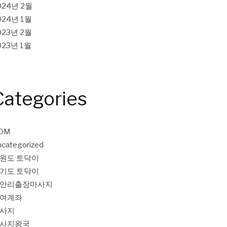
024년 2월
024년 1월
023년 2월
023년 1월
Categories
DM
categorized
원도 토닥이
기도 토닥이
안리출장마사지
여계좌
사지
사지왕국