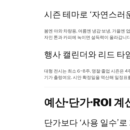
시즌 테마로 ‘자연스러운
봄엔 야외·차량용, 여름엔 냉감·보냉, 가을엔 
자인 톤과 카피에 녹이면 설득력이 올라갑니다
행사 캘린더와 리드 타
대형 전시는 최소 6~8주, 명절·졸업 시즌은 
기가 출렁여요. 시안 확정일을 역산해 일정표
예산·단가·ROI 계
단가보다 ‘사용 일수’로