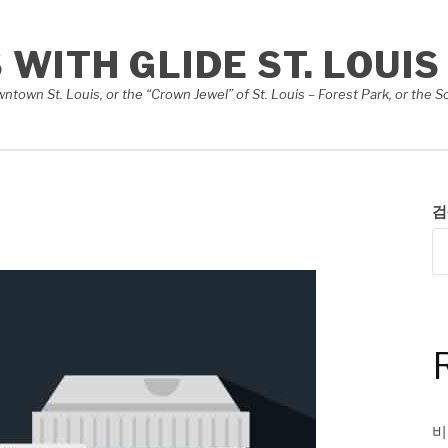
S WITH GLIDE ST. LOUIS
Downtown St. Louis, or the “Crown Jewel” of St. Louis – Forest Park, or th
검
비