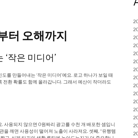
2
2
부터 오해까지
2
2
2
 ‘작은 미디어’
2
2
빈도를 만들어내는 ‘작은 미디어’예요. 로고 하나가 보일 때
2
록 전환 확률도 함께 올라갑니다. 그래서 예산이 작더라도
2
2
2
2
2
요. 사용되지 않으면 0원짜리 광고를 수천 개 배포한 셈입니
2
 미관을 깨면 사용성이 떨어져 노출이 사라져요. 셋째, “유행템
2
 짧고, 실제 타깃의 생활 루틴에 녹아드는지가 더 중요합니