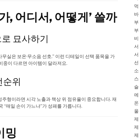
먹
가, 어디서, 어떻게’ 쓸까
바
부
부
으로 묘사하기
비
서
서
, 사무실은 보온·무소음 선호.” 이런 디테일이 선택 품목을 가
선
 비중이 다르면 아이템이 달라져요.
소
선순위
스
슬
에
정주형이라면 시각 노출과 책상 위 점유율이 중요합니다. 재
온
국 “매일 손이 가느냐”가 성패를 가릅니다.
울
제
제
이밍
제