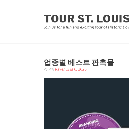
콘
텐
TOUR ST. LOUI
츠
로
Join us for a fun and exciting tour of Historic 
바
로
가
기
업종별 베스트 판촉물
작성자
Raven
11월 6, 2025