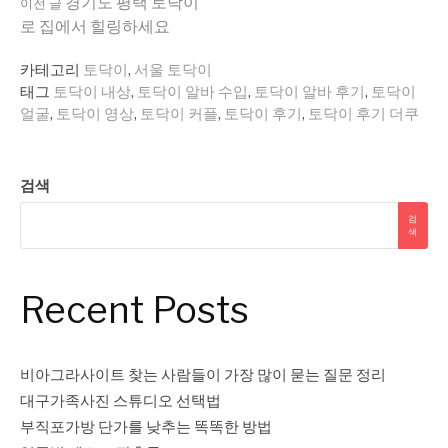
더
경기도 평택 토닥이
이전 글
로 집에서 힐링하세요
보
카테고리
토닥이
,
서울 토닥이
태그
토닥이 내상
,
토닥이 알바 수입
,
토닥이 알바 후기
,
토닥이
얼굴
,
토닥이 영상
,
토닥이 커플
,
토닥이 후기
,
토닥이 후기 더쿠
기
검색
검
색
Recent Posts
비아그라사이트 찾는 사람들이 가장 많이 묻는 질문 정리
대구가족사진 스튜디오 선택법
부직포가방 단가를 낮추는 똑똑한 방법