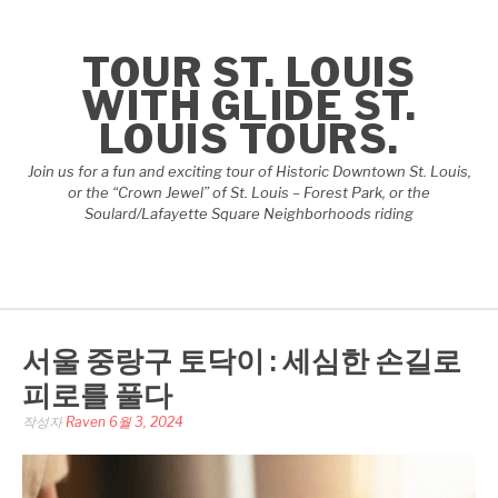
콘
텐
TOUR ST. LOUIS
츠
로
WITH GLIDE ST.
바
LOUIS TOURS.
로
가
Join us for a fun and exciting tour of Historic Downtown St. Louis,
기
or the “Crown Jewel” of St. Louis – Forest Park, or the
Soulard/Lafayette Square Neighborhoods riding
서울 중랑구 토닥이 : 세심한 손길로
피로를 풀다
작성자
Raven
6월 3, 2024