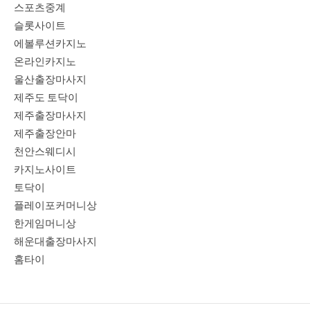
스포츠중계
슬롯사이트
에볼루션카지노
온라인카지노
울산출장마사지
제주도 토닥이
제주출장마사지
제주출장안마
천안스웨디시
카지노사이트
토닥이
플레이포커머니상
한게임머니상
해운대출장마사지
홈타이