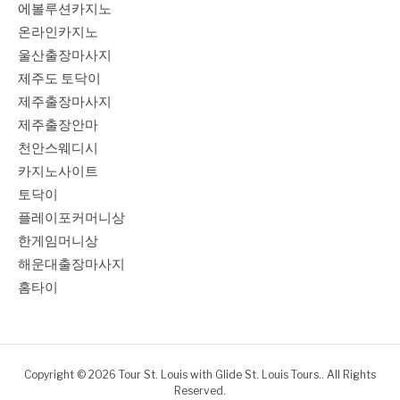
에볼루션카지노
온라인카지노
울산출장마사지
제주도 토닥이
제주출장마사지
제주출장안마
천안스웨디시
카지노사이트
토닥이
플레이포커머니상
한게임머니상
해운대출장마사지
홈타이
Copyright © 2026 Tour St. Louis with Glide St. Louis Tours.. All Rights
Reserved.