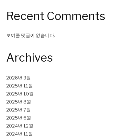
Recent Comments
보여줄 댓글이 없습니다.
Archives
2026년 3월
2025년 11월
2025년 10월
2025년 8월
2025년 7월
2025년 6월
2024년 12월
2024년 11월