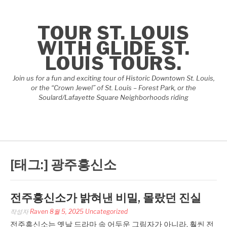
콘
텐
TOUR ST. LOUIS
츠
로
WITH GLIDE ST.
바
LOUIS TOURS.
로
가
Join us for a fun and exciting tour of Historic Downtown St. Louis,
기
or the “Crown Jewel” of St. Louis – Forest Park, or the
Soulard/Lafayette Square Neighborhoods riding
[태그:]
광주흥신소
전주흥신소가 밝혀낸 비밀, 몰랐던 진실
작성자
Raven
8월 5, 2025
Uncategorized
전주흥신소
는 옛날 드라마 속 어두운 그림자가 아니라, 훨씬 전