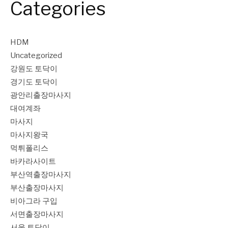
Categories
HDM
Uncategorized
강원도 토닥이
경기도 토닥이
광안리출장마사지
대여계좌
마사지
마사지왕국
먹튀폴리스
바카라사이트
부산역출장마사지
부산출장마사지
비아그라 구입
서면출장마사지
서울 토닥이