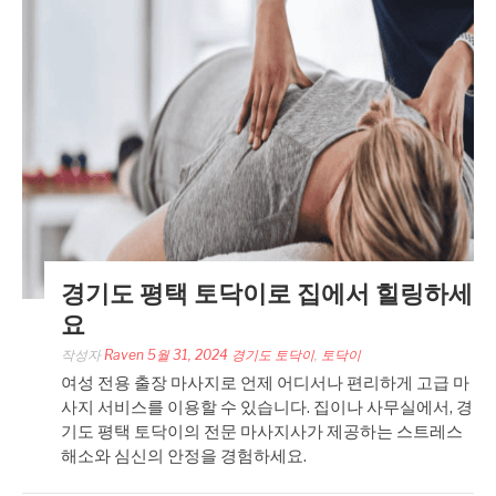
경기도 평택 토닥이로 집에서 힐링하세
요
작성자
Raven
5월 31, 2024
경기도 토닥이
,
토닥이
여성 전용 출장 마사지로 언제 어디서나 편리하게 고급 마
사지 서비스를 이용할 수 있습니다. 집이나 사무실에서, 경
기도 평택 토닥이의 전문 마사지사가 제공하는 스트레스
해소와 심신의 안정을 경험하세요.