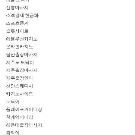
선릉마사지
소액결제 현금화
스포츠중계
슬롯사이트
에볼루션카지노
온라인카지노
울산출장마사지
제주도 토닥이
제주출장마사지
제주출장안마
천안스웨디시
카지노사이트
토닥이
플레이포커머니상
한게임머니상
해운대출장마사지
홈타이