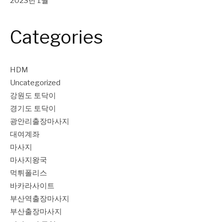
2023년 1월
Categories
HDM
Uncategorized
강원도 토닥이
경기도 토닥이
광안리출장마사지
대여계좌
마사지
마사지왕국
먹튀폴리스
바카라사이트
부산역출장마사지
부산출장마사지