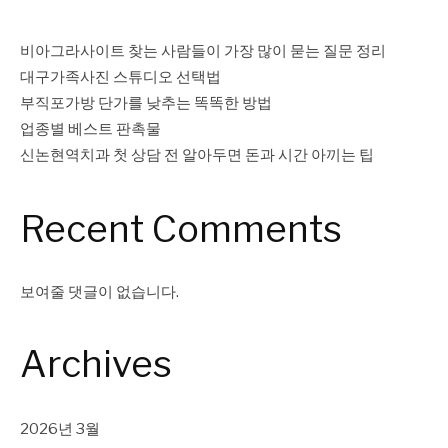
비아그라사이트 찾는 사람들이 가장 많이 묻는 질문 정리
대구가족사진 스튜디오 선택법
부직포가방 단가를 낮추는 똑똑한 방법
업종별 베스트 판촉물
신논현역치과 첫 상담 전 알아두면 돈과 시간 아끼는 팁
Recent Comments
보여줄 댓글이 없습니다.
Archives
2026년 3월