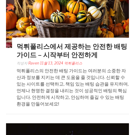
먹튀폴리스에서 제공하는 안전한 배팅
가이드 – 시작부터 안전하게
작성자
Raven
11월 13, 2024
먹튀폴리스
먹튀폴리스의 안전한 배팅 가이드는 여러분의 소중한 자
산과 정보를 지키는 데 큰 도움을 줄 것입니다. 신뢰할 수
있는 사이트를 선택하고, 책임 있는 배팅 습관을 유지하며,
언제나 현명한 결정을 내리는 것이 성공적인 배팅의 핵심
입니다. 안전하게 시작하고, 안심하며 즐길 수 있는 배팅
환경을 만들어보세요!