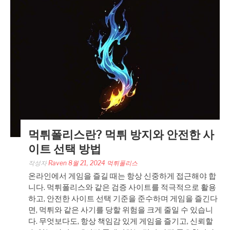
먹튀폴리스란? 먹튀 방지와 안전한 사
이트 선택 방법
작성자
Raven
8월 21, 2024
먹튀폴리스
온라인에서 게임을 즐길 때는 항상 신중하게 접근해야 합
니다. 먹튀폴리스와 같은 검증 사이트를 적극적으로 활용
하고, 안전한 사이트 선택 기준을 준수하며 게임을 즐긴다
면, 먹튀와 같은 사기를 당할 위험을 크게 줄일 수 있습니
다. 무엇보다도, 항상 책임감 있게 게임을 즐기고, 신뢰할