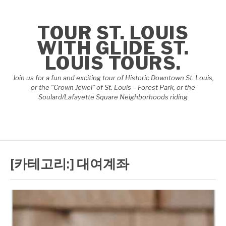
콘
텐
TOUR ST. LOUIS
츠
로
WITH GLIDE ST.
바
LOUIS TOURS.
로
가
Join us for a fun and exciting tour of Historic Downtown St. Louis,
기
or the “Crown Jewel” of St. Louis – Forest Park, or the
Soulard/Lafayette Square Neighborhoods riding
[카테고리:]
대여계좌